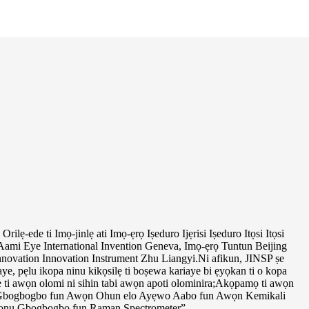
Orilẹ-ede ti Imọ-jinlẹ ati Imọ-ẹrọ Iṣeduro Ijẹrisi Iṣeduro Itọsi Itọsi
ii Aami Eye International Invention Geneva, Imọ-ẹrọ Tuntun Beijing
 Innovation Innovation Instrument Zhu Liangyi.Ni afikun, JINSP ṣe
iaye, pẹlu ikopa ninu kikọsilẹ ti boṣewa kariaye bi ẹyọkan ti o kopa
e ti awọn olomi ni sihin tabi awọn apoti olominira;Akọpamọ ti awọn
ọ Gbogbogbo fun Awọn Ohun elo Ayẹwo Aabo fun Awọn Kemikali
sonu Gbogbogbo fun Raman Spectrometer”.