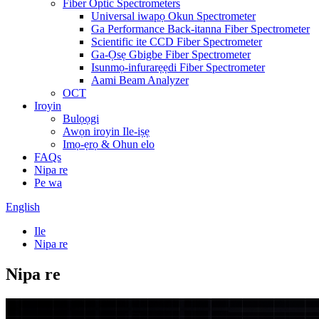
Fiber Optic Spectrometers
Universal iwapọ Okun Spectrometer
Ga Performance Back-itanna Fiber Spectrometer
Scientific ite CCD Fiber Spectrometer
Ga-Ọsẹ Gbigbe Fiber Spectrometer
Isunmọ-infurarẹẹdi Fiber Spectrometer
Aami Beam Analyzer
OCT
Iroyin
Bulọọgi
Awọn iroyin Ile-iṣẹ
Imọ-ẹrọ & Ohun elo
FAQs
Nipa re
Pe wa
English
Ile
Nipa re
Nipa re