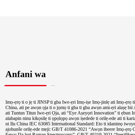
Anfani wa
Imọ-ẹrọ ti o jẹ ti JINSP ti gba Iwe-ẹri Imọ-iṣe Imọ-jinlẹ ati Imọ-ẹrọ ti 
China, ati pe awọn ọja ti o jọmọ ti gba ti gba awọn ami-ẹri alaṣẹ b
ati Tuntun Titun Iwe-ẹri Ọja, ati “Eye Aṣeyọri Innovation” ti ẹbun
alabapin ninu kikọsilẹ ti ọpọlọpọ awọn iṣedede ti orilẹ-ede ati ti kar
ni Ilu China IEC 63085 International Standard: Eto ti idanimọ iwoy
ajohunše orilẹ-ede meji: GB/T 41086-2021 “Awọn ibeere Imọ-ẹr
Eewu Da lori Raman Spectroscopy”, GB/T 40219-2021 “Ipesifike