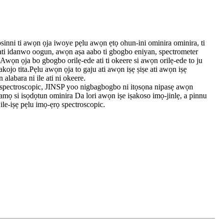
inni ti awọn ọja iwoye pẹlu awọn ẹtọ ohun-ini ominira ominira, ti
 ati idanwo oogun, awọn aṣa aabo ti gbogbo eniyan, spectrometer
 Awọn ọja bo gbogbo orilẹ-ede ati ti okeere si awọn orilẹ-ede to ju
ojo tita.Pẹlu awọn ọja to gaju ati awọn iṣẹ ṣiṣe ati awọn iṣẹ
alabara ni ile ati ni okeere.
ọ spectroscopic, JINSP yoo nigbagbogbo ni itọsọna nipasẹ awọn
ramọ si isọdọtun ominira Da lori awọn iṣe iṣakoso imọ-jinlẹ, a pinnu
 ile-iṣẹ pẹlu imọ-ẹrọ spectroscopic.