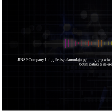
JINSP Company Ltd jẹ ile-iṣẹ alamọdaju pẹlu imọ-ẹrọ wiwa i
bọtini pataki ti ile-