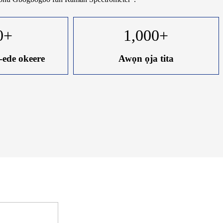
0
+
1,000
+
-ede okeere
Awọn ọja tita