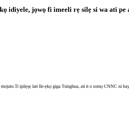
 idiyele, jọwọ fi imeeli rẹ silẹ si wa ati pe
juto.Ti ipilẹṣẹ lati Ile-ẹkọ giga Tsinghua, ati ti o somọ CNNC ni bay