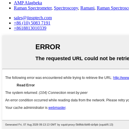
AMP Alagbeka
Raman Spectrometer
,
Spectroscopy
,
Ramani
,
Raman Spectrosc
sales@jinsptech.com
+86 (10) 5083 7191
+8618813010339