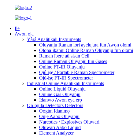
Ile
Awọn ọja
Yàrá Analitikali Instruments
Oluyanju Raman lori ayelujara fun Awọn olomi
Olona-ikanni Online Raman Oluyanju fun olomi
Raman ibere ati sisan Cell
Online Raman Oluyanju fun Gases
Online FT-IR Oluyanju
Ojú-iṣẹ / Portable Raman Spectrometer
Ojú-iṣẹ FT-IR Spectrometer
Industrial Online Analitikali Instruments
Online Liquid Oluyanju
Online Gas Oluyanju
Idanwo Awọn ẹya ẹrọ
On-ojula Detectors Detectors
Oògùn Idanimọ
Onje Aabo Oluyanju
Narcotics / Explosives Oluwari
Oluwari Aabo Liquid
Element Analyzer