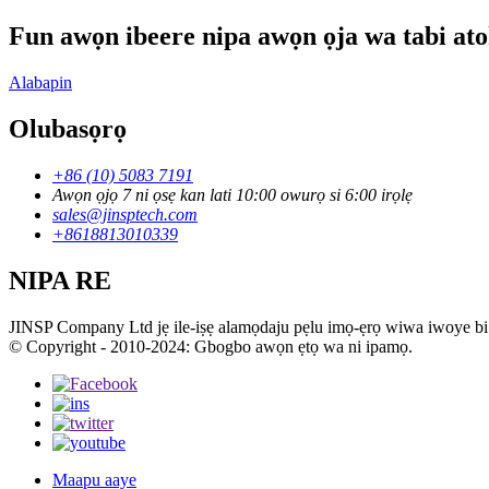
Fun awọn ibeere nipa awọn ọja wa tabi atokọ
Alabapin
Olubasọrọ
+86 (10) 5083 7191
Awọn ọjọ 7 ni ọsẹ kan lati 10:00 owurọ si 6:00 irọlẹ
sales@jinsptech.com
+8618813010339
NIPA RE
JINSP Company Ltd jẹ ile-iṣẹ alamọdaju pẹlu imọ-ẹrọ wiwa iwoye bi mo
© Copyright - 2010-2024: Gbogbo awọn ẹtọ wa ni ipamọ.
Maapu aaye