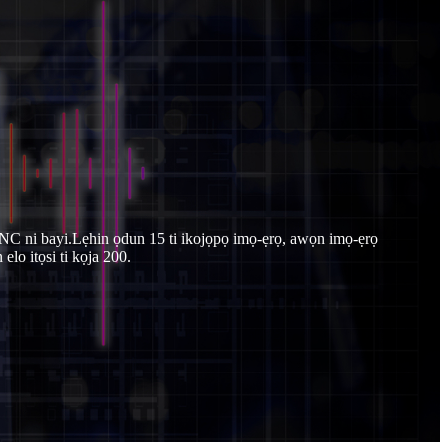
CNNC ni bayi.Lẹhin ọdun 15 ti ikojọpọ imọ-ẹrọ, awọn imọ-ẹrọ
elo itọsi ti kọja 200.