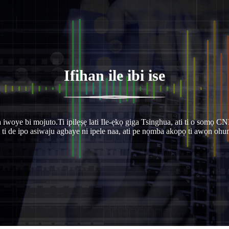
Ifihan ile ibi ise
woye bi mojuto.Ti ipilẹṣẹ lati Ile-ẹkọ giga Tsinghua, ati ti o somọ 
iṣẹ ti de ipo asiwaju agbaye ni ipele naa, ati pe nọmba akopọ ti awọn ohun 