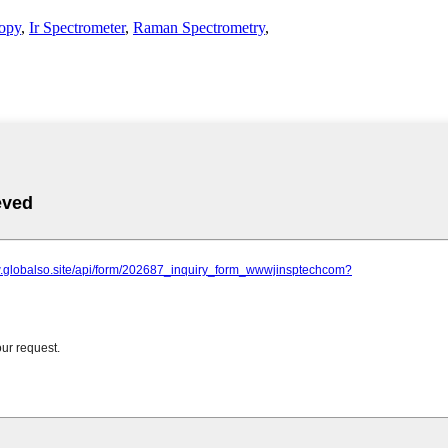
opy
,
Ir Spectrometer
,
Raman Spectrometry
,