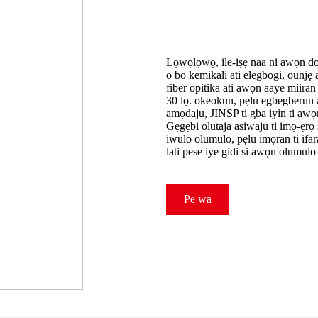
Lọwọlọwọ, ile-iṣẹ naa ni awọn dos
o bo kemikali ati elegbogi, ounjẹ
fiber opitika ati awọn aaye miiran
30 lọ. okeokun, pẹlu egbegberun ak
amọdaju, JINSP ti gba iyìn ti awọn 
Gẹgẹbi olutaja asiwaju ti imọ-ẹr
iwulo olumulo, pẹlu imọran ti ifa
lati pese iye gidi si awọn olumulo
Pe wa