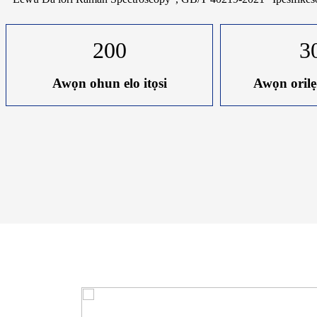
200
3
Awọn ohun elo itọsi
Awọn orilẹ